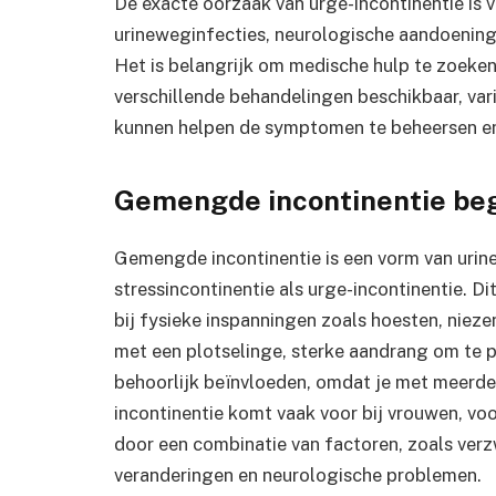
De exacte oorzaak van urge-incontinentie is v
urineweginfecties, neurologische aandoening
Het is belangrijk om medische hulp te zoeken
verschillende behandelingen beschikbaar, var
kunnen helpen de symptomen te beheersen en 
Gemengde incontinentie beg
Gemengde incontinentie is een vorm van urin
stressincontinentie als urge-incontinentie. Di
bij fysieke inspanningen zoals hoesten, niezen
met een plotselinge, sterke aandrang om te p
behoorlijk beïnvloeden, omdat je met meerd
incontinentie komt vaak voor bij vrouwen, v
door een combinatie van factoren, zoals ve
veranderingen en neurologische problemen.