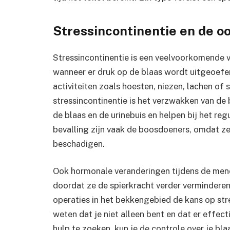
Stressincontinentie en de o
Stressincontinentie is een veelvoorkomende v
wanneer er druk op de blaas wordt uitgeoefen
activiteiten zoals hoesten, niezen, lachen of
stressincontinentie is het verzwakken van d
de blaas en de urinebuis en helpen bij het r
bevalling zijn vaak de boosdoeners, omdat 
beschadigen.
Ook hormonale veranderingen tijdens de men
doordat ze de spierkracht verder vermindere
operaties in het bekkengebied de kans op stre
weten dat je niet alleen bent en dat er effec
hulp te zoeken, kun je de controle over je bla