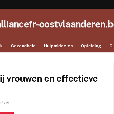
alliancefr-oostvlaanderen.b
ek
Gezondheid
Hulpmiddelen
Opleiding
O
bij vrouwen en effectieve
s Read