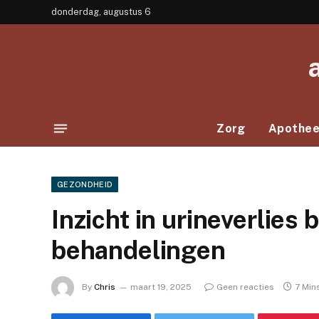
donderdag, augustus 6
Zorg
Apothe
GEZONDHEID
Inzicht in urineverlies 
behandelingen
By
Chris
maart 19, 2025
Geen reacties
7 Min