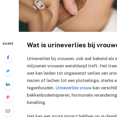
Wat is urineverlies bij vrou
SHARE
Urineverlies bij vrouwen, ook wel bekend als
miljoenen vrouwen wereldwijd treft. Het treed
wat kan leiden tot ongewenst verlies van urine
niezen of lachen tot een plotselinge, sterke 
tegenhouden.
Urineverlies vrouw
kan verschi
bekkenbodemspieren, hormonale verandering
bevalling.
Het kan een grote impact hebben op je dagelij