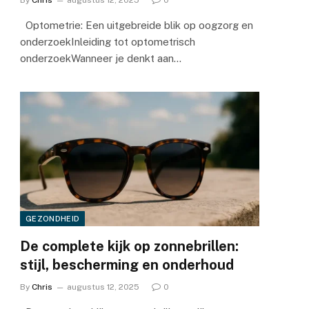
By
Chris
augustus 12, 2025
0
Optometrie: Een uitgebreide blik op oogzorg en
onderzoekInleiding tot optometrisch
onderzoekWanneer je denkt aan…
GEZONDHEID
De complete kijk op zonnebrillen:
stijl, bescherming en onderhoud
By
Chris
augustus 12, 2025
0