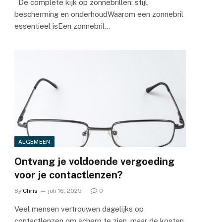
De complete kijk op zonnebrillen: stijl,
bescherming en onderhoudWaarom een zonnebril
essentieel isEen zonnebril…
ALGEMEEN
Ontvang je voldoende vergoeding
voor je contactlenzen?
By
Chris
juli 16, 2025
0
Veel mensen vertrouwen dagelijks op
contactlenzen om scherp te zien, maar de kosten