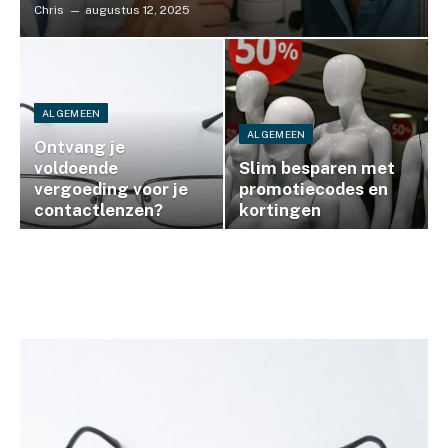
Chris
augustus 12, 2025
ALGEMEEN
ALGEMEEN
Ontvang je
voldoende
Slim besparen met
vergoeding voor je
promotiecodes en
contactlenzen?
kortingen