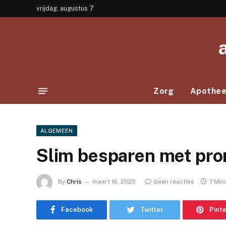
vrijdag, augustus 7
Zorg
Apothe
ALGEMEEN
Slim besparen met pro
By
Chris
maart 16, 2025
Geen reacties
7 Min
Facebook
Twitter
Pint