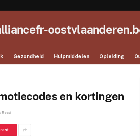
alliancefr-oostvlaanderen.b
ek
Gezondheid
Hulpmiddelen
Opleiding
O
motiecodes en kortingen
s Read
erest