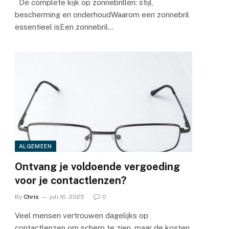
De complete kijk op zonnebrillen: stijl,
bescherming en onderhoudWaarom een zonnebril
essentieel isEen zonnebril…
ALGEMEEN
Ontvang je voldoende vergoeding
voor je contactlenzen?
By
Chris
juli 16, 2025
0
Veel mensen vertrouwen dagelijks op
contactlenzen om scherp te zien, maar de kosten