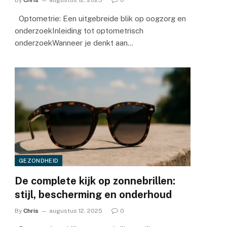
By
Chris
augustus 12, 2025
0
Optometrie: Een uitgebreide blik op oogzorg en
onderzoekInleiding tot optometrisch
onderzoekWanneer je denkt aan…
GEZONDHEID
De complete kijk op zonnebrillen:
stijl, bescherming en onderhoud
By
Chris
augustus 12, 2025
0